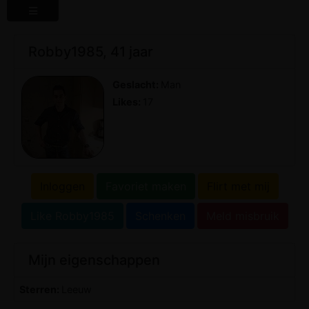
Robby1985, 41 jaar
Geslacht:
Man
Likes:
17
Inloggen
Favoriet maken
Flirt met mij
Like Robby1985
Schenken
Meld misbruik
Mijn eigenschappen
Sterren:
Leeuw