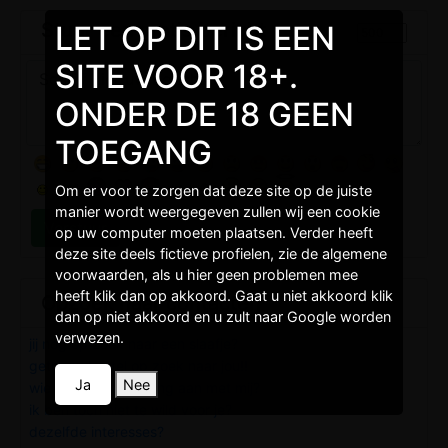
Stuur een gratis bericht
LET OP DIT IS EEN
SITE VOOR 18+.
ONDER DE 18 GEEN
TOEGANG
Om er voor te zorgen dat deze site op de juiste
manier wordt weergegeven zullen wij een cookie
op uw computer moeten plaatsen. Verder heeft
deze site deels fictieve profielen, zie de algemene
voorwaarden, als u hier geen problemen mee
heeft klik dan op akkoord. Gaat u niet akkoord klik
Opzoek naar contacten
dan op niet akkoord en u zult naar Google worden
verwezen.
jij nog op zoek naar een slaafje?
getrouwde stel op zoek naar jou!!
Ja
Nee
wie durft de uitdaging aan met mij?
ik ben toch niet te wild voor je?
dezelfde interesses?