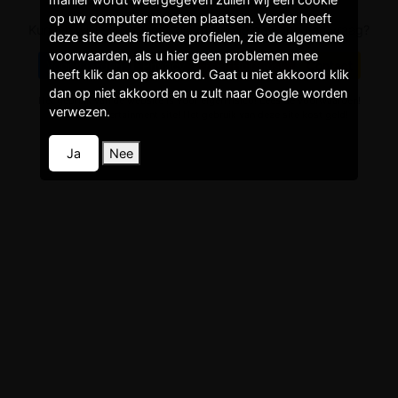
op uw computer moeten plaatsen. Verder heeft
Kunnen wij je van dienst zijn of heb je gewoon een vraag?
deze site deels fictieve profielen, zie de algemene
voorwaarden, als u hier geen problemen mee
Voorwaarden
Privacy
Faq/Helpdesk
Contact
heeft klik dan op akkoord. Gaat u niet akkoord klik
dan op niet akkoord en u zult naar Google worden
Het gebruik van de website is voor eigen risico! Lees de voorwaarden!
verwezen.
Dit is een entertainment site! Het gebruik van deze site kost geld!
Ja
Nee