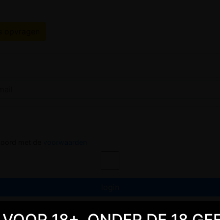
s opvragen
kkoord met de
voorwaarden
TE VOOR 18+. ONDER DE 18 