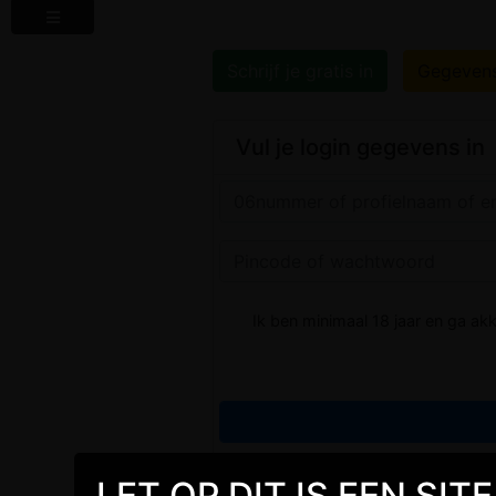
Schrijf je gratis in
Gegeven
Vul je login gegevens in
Ik ben minimaal 18 jaar en ga a
LET OP DIT IS EEN SI