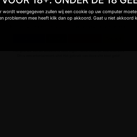
er wordt weergegeven zullen wij een cookie op uw computer moeten 
een problemen mee heeft klik dan op akkoord. Gaat u niet akkoord k
Kunnen wij je van dienst zijn of heb je gewoon een vraag?
Voorwaarden
Privacy
Faq/Helpdesk
Contact
Het gebruik van de website is voor eigen risico! Lees de voorwaarden!
Dit is een entertainment site! Het gebruik van deze site kost geld!